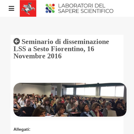
Salta
Area Riservata
al
Visualizza/chiudi
contenuto
menu
mobile
Seminario di disseminazione
LSS a Sesto Fiorentino, 16
Novembre 2016
Allegati: