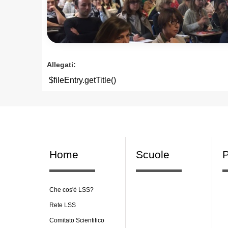
Allegati:
$fileEntry.getTitle()
Home
Scuole
P
Che cos'è LSS?
Rete LSS
Comitato Scientifico